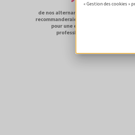
« Gestion des cookies » p
de nos alternants et stagiaires
ont
recommanderaient Cofidis Group
esse
pour une expérience
mond
professionnelle.
paro
inter