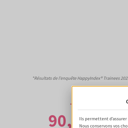
*Résultats de l’enquête HappyIndex® Trainees 202
90,9%
Ils permettent d’assurer
Nous conservons vos choi