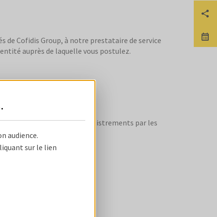
Pa
No
 de Cofidis Group, à notre prestataire de service
entité auprès de laquelle vous postulez.
s
.
de rémunération.
pter de la réception des enregistrements par les
on audience.
quant sur le lien
s services.