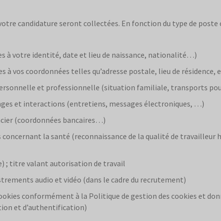
e votre candidature seront collectées. En fonction du type de pos
s à votre identité, date et lieu de naissance, nationalité…)
s à vos coordonnées telles qu’adresse postale, lieu de résidence,
ersonnelle et professionnelle (situation familiale, transports pou
nges et interactions (entretiens, messages électroniques, …)
ncier (coordonnées bancaires…)
 concernant la santé (reconnaissance de la qualité de travailleur 
ge) ; titre valant autorisation de travail
strements audio et vidéo (dans le cadre du recrutement)
cookies conformément à la Politique de gestion des cookies et donn
tion et d’authentification)