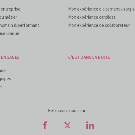
'entreprise
Mon expérience d'alternant / stagia
du métier
Mon expérience candidat
humain & performant
Mon expérience de collaborateur
ise unique
E ENGAGÉE
C'EST DANS LA BOITE
nde
quipes
rt
Retrouvez-nous sur :
Retrouvez-nous sur Faceb
Retrouvez-nous sur
Retrouvez-n