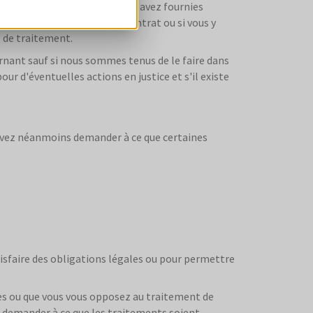
ine les données que vous nous avez fournies
cessaire à l'exécution du contrat ou si vous y
 de traitement.
rnant sauf si nous sommes tenus de le faire dans
ur d'éventuelles actions en justice et s'il existe
ouvez néanmoins demander à ce que certaines
sfaire des obligations légales ou pour permettre
ées ou que vous vous opposez au traitement de
 demander à ce que les traitements soient