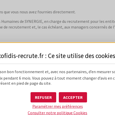
ns que vous nous avez fournies directement.
s Humaines de SYNERGIE, en charge du recrutement pour les entités
e de recrutement et, le cas échéant, aux managers concernés de l’
ant 2 ans à compter de la dernière action sur la candidature.
cofidis-recrute.fr : Ce site utilise des
cookie
e, vos données sont conservées pendant 2 ans après la proposition 
 le cadre de votre candidature sont conservés pendant 2 ans à com
 son bon fonctionnement et, avec nos partenaires, d’en mesurer s
x pendant 6 mois. Vous pouvez à tout moment changer d’avis en cli
résent en pied de page du site.
REFUSER
ACCEPTER
des données vous concernant faisant l'objet d'un traitement par no
Paramétrer mes préférences
erronées.
Consulter notre politique
Cookies