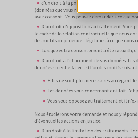
d'un droit à la portabilité de vos données. V
(données que vous nous avez déclarées et données 
avez consenti. Vous pouvez demander à ce que no
D’un droit d'opposition au traitement. Vous p
le cadre de la relation contractuelle que nous entr
des motifs impérieux et légitimes à ce que nous c
Lorsque votre consentement a été recueilli, d
D’un droit à l'effacement de vos données. Le
données soient effacées si l'un des motifs suivant 
Elles ne sont plus nécessaires au regard des
Les données vous concernant ont fait l'objet
Vous vous opposez au traitement et il n'ex
Nous étudierons votre demande et nous y répondr
d'éventuelles actions en justice.
D’un droit à la limitation des traitements. L
celles-ci, durant le temps de l'examen de votre 