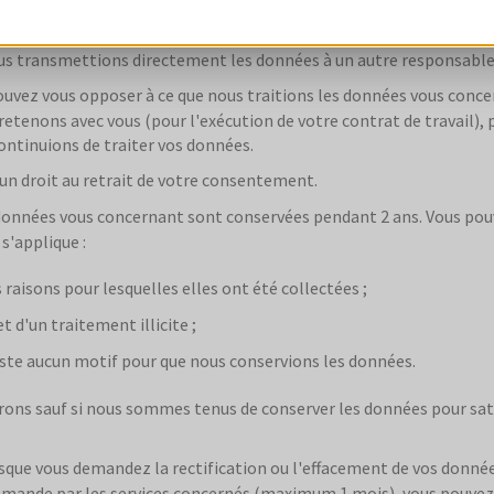
ous pouvez demander à recevoir dans un format lisible par une mach
générées par votre activité) si le traitement de ces données est né
us transmettions directement les données à un autre responsable
ouvez vous opposer à ce que nous traitions les données vous conce
etenons avec vous (pour l'exécution de votre contrat de travail), po
ontinuions de traiter vos données.
’un droit au retrait de votre consentement.
s données vous concernant sont conservées pendant 2 ans. Vous p
s'applique :
 raisons pour lesquelles elles ont été collectées ;
 d'un traitement illicite ;
iste aucun motif pour que nous conservions les données.
ons sauf si nous sommes tenus de conserver les données pour sati
orsque vous demandez la rectification ou l'effacement de vos donn
demande par les services concernés (maximum 1 mois), vous pouvez