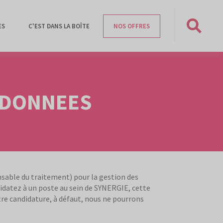
ES
C'EST DANS LA BOÎTE
NOS OFFRES
Rechercher
 DONNEES
nsable du traitement) pour la gestion des
idatez à un poste au sein de SYNERGIE, cette
tre candidature, à défaut, nous ne pourrons