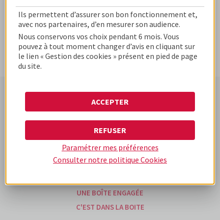
Ils permettent d’assurer son bon fonctionnement et,
avec nos partenaires, d’en mesurer son audience.
Nous conservons vos choix pendant 6 mois. Vous
pouvez à tout moment changer d’avis en cliquant sur
le lien « Gestion des cookies » présent en pied de page
du site.
ACCEPTER
www.cofidis-business-
www.cofidis.fr
www.cofidis-group.com
solutions.fr
REFUSER
Paramétrer mes préférences
UNE BOÎTE DIFFÉRENTE
Consulter notre politique
Cookies
UNE BOÎTE D'EXPÉRIENCES
NOS OFFRES
UNE BOÎTE ENGAGÉE
C'EST DANS LA BOITE