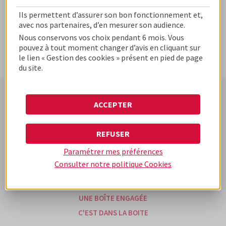
Ils permettent d’assurer son bon fonctionnement et,
avec nos partenaires, d’en mesurer son audience.
Nous conservons vos choix pendant 6 mois. Vous
pouvez à tout moment changer d’avis en cliquant sur
le lien « Gestion des cookies » présent en pied de page
du site.
ACCEPTER
www.cofidis-business-
www.cofidis.fr
www.cofidis-group.com
solutions.fr
REFUSER
Paramétrer mes préférences
UNE BOÎTE DIFFÉRENTE
Consulter notre politique
Cookies
UNE BOÎTE D'EXPÉRIENCES
NOS OFFRES
UNE BOÎTE ENGAGÉE
C'EST DANS LA BOITE