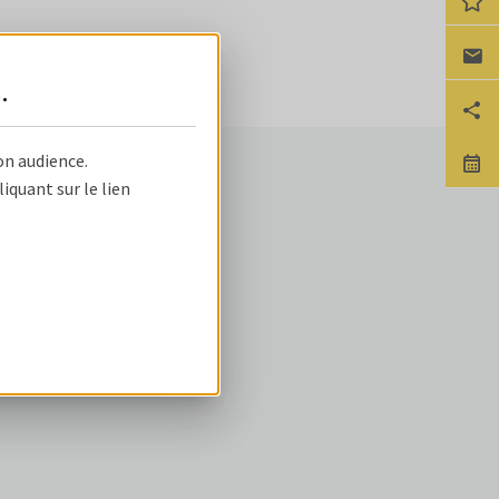
Ca
s
.
Pa
on audience.
No
NOS OFFRES
quant sur le lien
ire