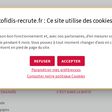
cofidis-recrute.fr : Ce site utilise des
cookie
 son bon fonctionnement et, avec nos partenaires, d’en mesurer s
 DIFFÉRENTE
UNE BOÎTE D'EXPÉRIENCES
x pendant 6 mois. Vous pouvez à tout moment changer d’avis en cli
résent en pied de page du site.
'entreprise
Mon expérience d'alternant / stagia
du métier
Mon expérience candidat
REFUSER
ACCEPTER
humain & performant
Mon expérience de collaborateur
Paramétrer mes préférences
ise unique
Consulter notre politique
Cookies
E ENGAGÉE
C'EST DANS LA BOITE
nde
quipes