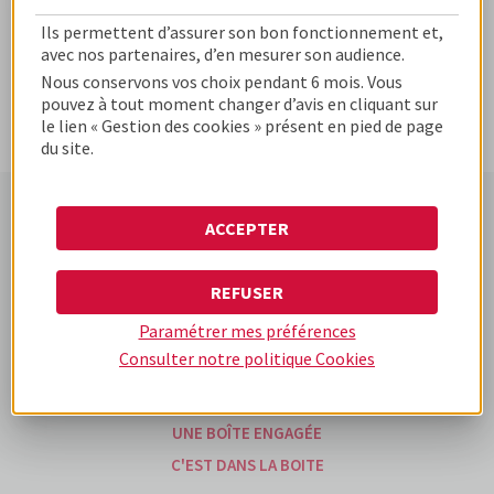
Ils permettent d’assurer son bon fonctionnement et,
avec nos partenaires, d’en mesurer son audience.
Nous conservons vos choix pendant 6 mois. Vous
pouvez à tout moment changer d’avis en cliquant sur
le lien « Gestion des cookies » présent en pied de page
du site.
ACCEPTER
www.cofidis-business-
www.cofidis.fr
www.cofidis-group.com
solutions.fr
REFUSER
Paramétrer mes préférences
UNE BOÎTE DIFFÉRENTE
Consulter notre politique
Cookies
UNE BOÎTE D'EXPÉRIENCES
NOS OFFRES
UNE BOÎTE ENGAGÉE
C'EST DANS LA BOITE