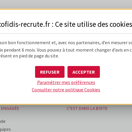
cofidis-recrute.fr : Ce site utilise des
cookie
 son bon fonctionnement et, avec nos partenaires, d’en mesurer s
 DIFFÉRENTE
UNE BOÎTE D'EXPÉRIENCES
x pendant 6 mois. Vous pouvez à tout moment changer d’avis en cli
résent en pied de page du site.
'entreprise
Mon expérience d'alternant / stagia
du métier
Mon expérience candidat
REFUSER
ACCEPTER
humain & performant
Mon expérience de collaborateur
Paramétrer mes préférences
ise unique
Consulter notre politique
Cookies
E ENGAGÉE
C'EST DANS LA BOITE
nde
quipes