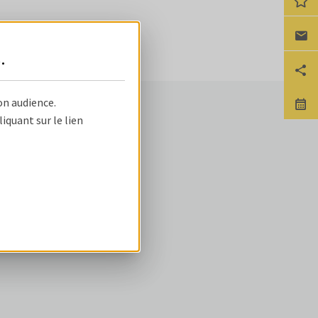
Ca
s
.
Pa
on audience.
No
NOS OFFRES
quant sur le lien
ire