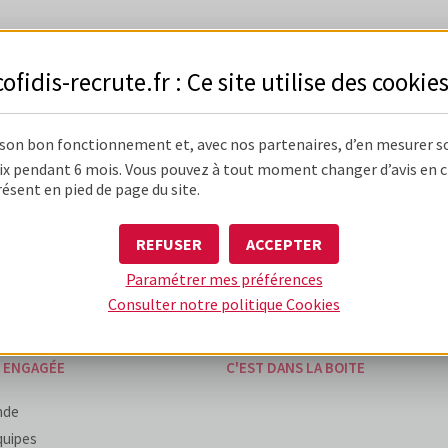
cofidis-recrute.fr : Ce site utilise des
cookie
 son bon fonctionnement et, avec nos partenaires, d’en mesurer s
 DIFFÉRENTE
UNE BOÎTE D'EXPÉRIENCES
x pendant 6 mois. Vous pouvez à tout moment changer d’avis en cli
résent en pied de page du site.
'entreprise
Mon expérience d'alternant / stagia
du métier
Mon expérience candidat
REFUSER
ACCEPTER
humain & performant
Mon expérience de collaborateur
Paramétrer mes préférences
ise unique
Consulter notre politique
Cookies
E ENGAGÉE
C'EST DANS LA BOITE
nde
quipes