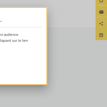
Ca
s
.
Pa
on audience.
No
NOS OFFRES
quant sur le lien
ire