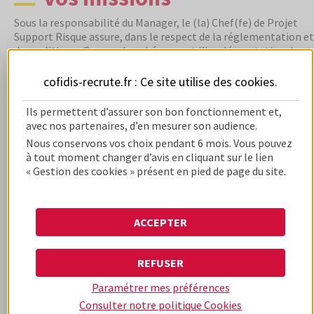
Sous la responsabilité du Manager, le (la) Chef(fe) de Projet
Support Risque assure, dans le respect de la réglementation et
des politiques Groupe, la cohérence et l’implémentation de
toutes les règles de gestion risque direct et de recouvrement,
conformément au besoin métiers. Il conçoit et développe les
cofidis-recrute.fr : Ce site utilise des
cookies
.
règles d’alerte, règles de décision et scores dans le moteur de
règles de façon fiable, souple et pertinente. Il contribue ainsi
Ils permettent d’assurer son bon fonctionnement et,
au développement sécurisé du business de l’entreprise.
avec nos partenaires, d’en mesurer son audience.
Pour cela :
Nous conservons vos choix pendant 6 mois. Vous pouvez
Vous garantissez la cohérence et l'implémentation des
à tout moment changer d’avis en cliquant sur le lien
règles de gestion automatisées dans le système d'information
« Gestion des cookies » présent en pied de page du site.
des règles tout en assurant un "service" client de qualité.
o Vous recueillez et accompagnez les besoins des services
utilisateurs;
ACCEPTER
o Vous implémentez les règles de gestion et contribuez au
déploiement en production des règles;
o Vous maintenez les documentations des règles.
REFUSER
Vous prenez en charge les projets liés au SI Décisionnel,
vous coordonnez les besoins métier du service, les synthétisez
Paramétrer mes préférences
et les relayez vers les administrateurs décisionnels. Vous
Consulter notre politique
Cookies
organisez et participez aux tests et recettes des nouvelles