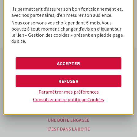
Ils permettent d’assurer son bon fonctionnement et,
avec nos partenaires, d’en mesurer son audience.
Nous conservons vos choix pendant 6 mois. Vous
pouvez à tout moment changer d’avis en cliquant sur
le lien « Gestion des cookies » présent en pied de page
du site.
ACCEPTER
www.cofidis-business-
www.cofidis.fr
www.cofidis-group.com
solutions.fr
REFUSER
Paramétrer mes préférences
UNE BOÎTE DIFFÉRENTE
Consulter notre politique
Cookies
UNE BOÎTE D'EXPÉRIENCES
NOS OFFRES
UNE BOÎTE ENGAGÉE
C'EST DANS LA BOITE