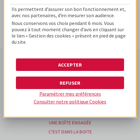
Ils permettent d’assurer son bon fonctionnement et,
avec nos partenaires, d’en mesurer son audience.
Nous conservons vos choix pendant 6 mois. Vous
pouvez à tout moment changer d’avis en cliquant sur
le lien « Gestion des cookies » présent en pied de page
du site.
ACCEPTER
www.cofidis-business-
www.cofidis.fr
www.cofidis-group.com
solutions.fr
REFUSER
Paramétrer mes préférences
UNE BOÎTE DIFFÉRENTE
Consulter notre politique
Cookies
UNE BOÎTE D'EXPÉRIENCES
NOS OFFRES
UNE BOÎTE ENGAGÉE
C'EST DANS LA BOITE