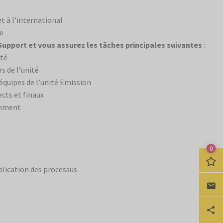
t à l’international
ue
Support et vous assurez les tâches principales suivantes
:
ité
 de l’unité
quipes de l’unité Emission
cts et finaux
tamment
0
pplication des processus
Ca
Pa