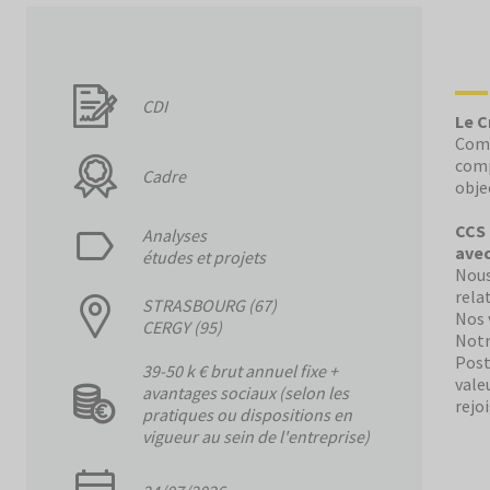
CDI
Le C
Comm
comp
Cadre
obje
CCS 
Analyses
avec
études et projets
Nous
rela
STRASBOURG (67)
Nos 
CERGY (95)
Notr
Post
39-50 k € brut annuel fixe +
vale
avantages sociaux (selon les
rejo
pratiques ou dispositions en
vigueur au sein de l'entreprise)