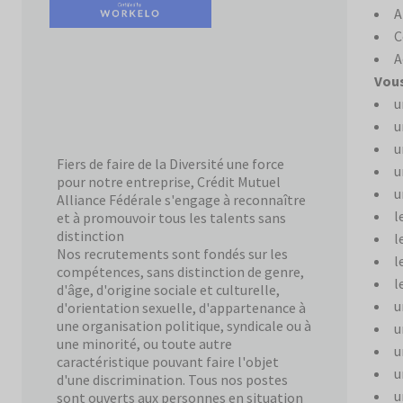
A
C
A
Vous
u
u
u
Fiers de faire de la Diversité une force
u
pour notre entreprise, Crédit Mutuel
u
Alliance Fédérale s'engage à reconnaître
l
et à promouvoir tous les talents sans
distinction
l
Nos recrutements sont fondés sur les
l
compétences, sans distinction de genre,
l
d'âge, d'origine sociale et culturelle,
u
d'orientation sexuelle, d'appartenance à
une organisation politique, syndicale ou à
u
une minorité, ou toute autre
u
caractéristique pouvant faire l'objet
u
d'une discrimination. Tous nos postes
u
sont ouverts aux personnes en situation