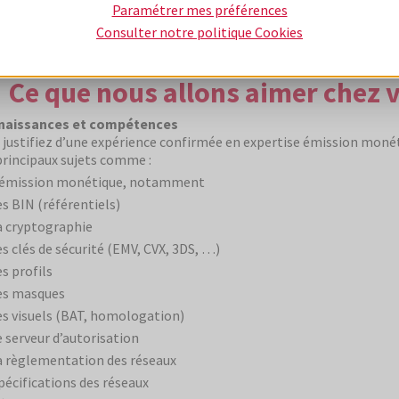
Paramétrer mes préférences
’un accompagnement pour favoriser votre mobilité géographique 
Consulter notre politique
Cookies
Ce que nous allons aimer chez 
naissances et compétences
 justifiez d’une expérience confirmée en expertise émission monét
principaux sujets comme :
’émission monétique, notamment
es BIN (référentiels)
a cryptographie
es clés de sécurité (EMV, CVX, 3DS, …)
es profils
es masques
es visuels (BAT, homologation)
e serveur d’autorisation
a règlementation des réseaux
pécifications des réseaux