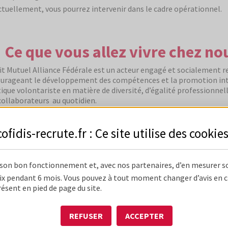
tuellement, vous pourrez intervenir dans le cadre opérationnel.
Ce que vous allez vivre chez no
it Mutuel Alliance Fédérale est un acteur engagé et socialement re
urageant le développement des compétences et la promotion inter
tique volontariste en matière de diversité, d’égalité professionnel
collaborateurs au quotidien.
rètement, au Crédit Mutuel Alliance Fédérale, nos collaborate
cofidis-recrute.fr : Ce site utilise des
cookie
'une prime de participation et d'intéressement pouvant atteindre 
e 22 jours de RTT par an
'un rythme de travail adapté fort d'un nouvel accord QVT groupe qu
 son bon fonctionnement et, avec nos partenaires, d’en mesurer s
'une protection sociale renforcée
x pendant 6 mois. Vous pouvez à tout moment changer d’avis en cli
'au moins une action de formation chaque année (95% des salariés
résent en pied de page du site.
'une politique parentale avantageuse
e conditions bancaires et assurances préférentielles
REFUSER
ACCEPTER
'un parcours d'intégration pour tout nouvel arrivant