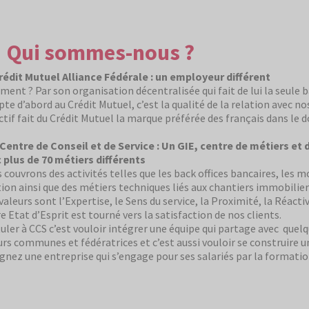
Qui sommes-nous ?
rédit Mutuel Alliance Fédérale : un employeur différent
ent ? Par son organisation décentralisée qui fait de lui la seule 
te d’abord au Crédit Mutuel, c’est la qualité de la relation avec no
ctif fait du Crédit Mutuel la marque préférée des français dans le
Centre de Conseil et de Service : Un GIE, centre de métiers et 
 plus de 70 métiers différents
 couvrons des activités telles que les back offices bancaires, les 
tion ainsi que des métiers techniques liés aux chantiers immobil
valeurs sont l’Expertise, le Sens du service, la Proximité, la Réactiv
e Etat d’Esprit est tourné vers la satisfaction de nos clients.
uler à CCS c’est vouloir intégrer une équipe qui partage avec quelq
urs communes et fédératrices et c’est aussi vouloir se construire u
ignez une entreprise qui s’engage pour ses salariés par la formation