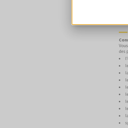
d
Con
Vous
des 
l
l
l
l
l
l
l
l
l
s