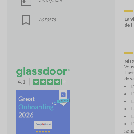
24/07/2026
La v
A078579
de l
Miss
Vous
L’ac
de s
L
L
L
L
L
L
Sous