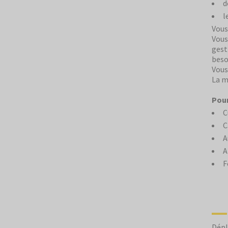
d
l
Vous
Vous
gest
beso
Vous
La m
Pour
C
C
A
A
F
Dépl