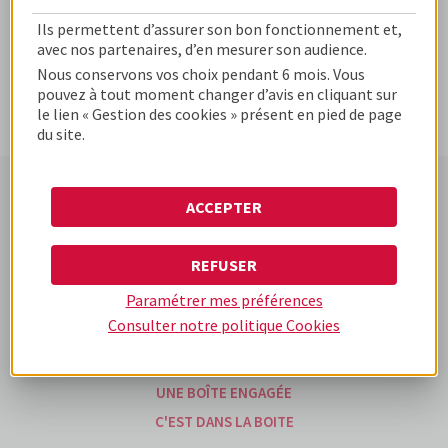
Ils permettent d’assurer son bon fonctionnement et,
avec nos partenaires, d’en mesurer son audience.
Nous conservons vos choix pendant 6 mois. Vous
pouvez à tout moment changer d’avis en cliquant sur
le lien « Gestion des cookies » présent en pied de page
du site.
ACCEPTER
www.cofidis-business-
www.cofidis.fr
www.cofidis-group.com
solutions.fr
REFUSER
Paramétrer mes préférences
UNE BOÎTE DIFFÉRENTE
Consulter notre politique
Cookies
UNE BOÎTE D'EXPÉRIENCES
NOS OFFRES
UNE BOÎTE ENGAGÉE
C'EST DANS LA BOITE