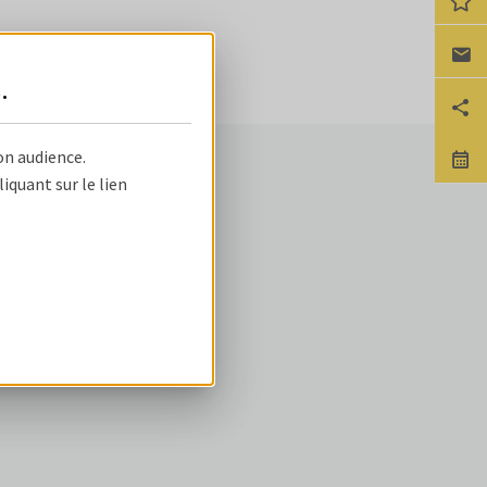
Ca
s
.
Pa
on audience.
No
NOS OFFRES
quant sur le lien
ire