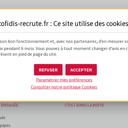
cofidis-recrute.fr : Ce site utilise des
cookie
 son bon fonctionnement et, avec nos partenaires, d’en mesurer s
 DIFFÉRENTE
UNE BOÎTE D'EXPÉRIENCES
x pendant 6 mois. Vous pouvez à tout moment changer d’avis en cli
résent en pied de page du site.
'entreprise
Mon expérience d'alternant / stagia
du métier
Mon expérience candidat
REFUSER
ACCEPTER
humain & performant
Mon expérience de collaborateur
Paramétrer mes préférences
ise unique
Consulter notre politique
Cookies
E ENGAGÉE
C'EST DANS LA BOITE
nde
quipes