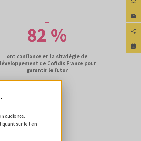
Ca
82 %
Pa
No
ont confiance en la stratégie de
développement de Cofidis France pour
garantir le futur
s
.
on audience.
quant sur le lien