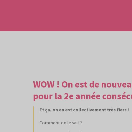
WOW ! On est de nouveau 
pour la 2e année conséc
Et ça, on en est collectivement très fiers !
Comment on le sait ?