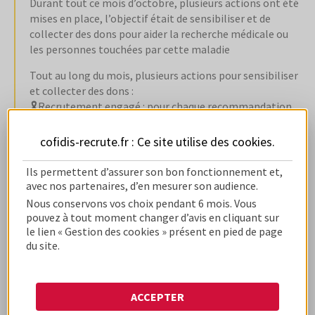
Durant tout ce mois d’octobre, plusieurs actions ont été
mises en place, l’objectif était de sensibiliser et de
collecter des dons pour aider la recherche médicale ou
les personnes touchées par cette maladie
Tout au long du mois, plusieurs actions pour sensibiliser
et collecter des dons :
🎗️Recrutement engagé : pour chaque recommandation
d’un collaborateur, un don a été fait à l’association
@Coaching Suspendu.
cofidis-recrute.fr : Ce site utilise des
cookies
.
🎗️Ateliers Bonnets Roses : les équipes ont fabriqué des
bonnets pour les femmes en chimiothérapie.
Ils permettent d’assurer son bon fonctionnement et,
🎗️Ateliers de sensibilisation : pour informer, en parler et
avec nos partenaires, d’en mesurer son audience.
surtout, se faire dépister régulièrement.
Nous conservons vos choix pendant 6 mois. Vous
pouvez à tout moment changer d’avis en cliquant sur
Chaque année à l’occasion d’octobre rose, Cofidis France
le lien « Gestion des cookies » présent en pied de page
s’engage activement pour soutenir cette cause qui
du site.
touche de plus en plus de femmes. En 2023, c’est 61254
nouveaux cas de cancer du sein, il est donc urgent et
nécessaire de se mobiliser ensemble contre cette
ACCEPTER
maladie. (source : ligue contre le cancer :
Cancer du sein