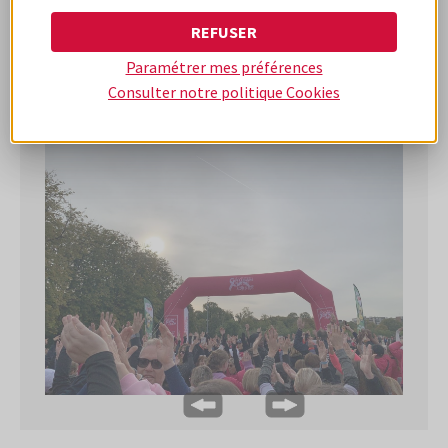
| Ligue contre le cancer (ligue-cancer.net)
.
REFUSER
Paramétrer mes préférences
Consulter notre politique
Cookies