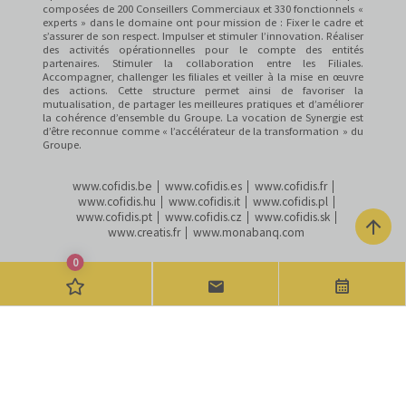
composées de 200 Conseillers Commerciaux et 330 fonctionnels «
experts » dans le domaine ont pour mission de : Fixer le cadre et
s’assurer de son respect. Impulser et stimuler l’innovation. Réaliser
des activités opérationnelles pour le compte des entités
partenaires. Stimuler la collaboration entre les Filiales.
Accompagner, challenger les filiales et veiller à la mise en œuvre
des actions. Cette structure permet ainsi de favoriser la
mutualisation, de partager les meilleures pratiques et d’améliorer
la cohérence d’ensemble du Groupe. La vocation de Synergie est
d’être reconnue comme « l’accélérateur de la transformation » du
Groupe.
www.cofidis.be
www.cofidis.es
www.cofidis.fr
www.cofidis.hu
www.cofidis.it
www.cofidis.pl
www.cofidis.pt
www.cofidis.cz
www.cofidis.sk
www.creatis.fr
www.monabanq.com
0
MENTIONS LÉGALES
Candidature Spontanée
Nos évé
INFORMATIONS RELATIVES AUX COOKIES
POLITIQUE DE PROTECTION DES DONNÉES
ACCESSIBILITÉ : NON CONFORME
VDP
© COFIDIS
2022