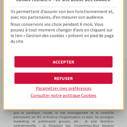
Ils permettent d’assurer son bon fonctionnement et,
avec nos partenaires, d’en mesurer son audience.
Nous conservons vos choix pendant 6 mois. Vous
pouvez à tout moment changer d’avis en cliquant sur
le lien « Gestion des cookies » présent en pied de page
du site.
ACCEPTER
REFUSER
Paramétrer mes préférences
Consulter notre politique
Cookies
Synergie est le Groupement Européen d’Intérêt Economique (GEIE)
du groupe Cofidis (France et International) au service des 11
entités et des 3 marques commerciales : Cofidis, Monabanq et
Creatis. Il regroupe des fonctions transverses et supports, telles
que le juridique, l’audit, le risk management et le contrôle
permanent, les RH, la finance, l’organisation, la data, les synergies
marketing et partenariat groupe, etc… et une direction
opérationnelle : la Direction des Contentieux.Nos équipes