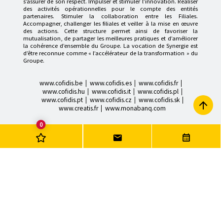
s’assurer de son respect. Impulser et stimuler l’innovation. Réaliser
des activités opérationnelles pour le compte des entités
partenaires. Stimuler la collaboration entre les Filiales.
Accompagner, challenger les filiales et veiller à la mise en œuvre
des actions. Cette structure permet ainsi de favoriser la
mutualisation, de partager les meilleures pratiques et d’améliorer
la cohérence d’ensemble du Groupe. La vocation de Synergie est
d’être reconnue comme « l’accélérateur de la transformation » du
Groupe.
www.cofidis.be
www.cofidis.es
www.cofidis.fr
www.cofidis.hu
www.cofidis.it
www.cofidis.pl
www.cofidis.pt
www.cofidis.cz
www.cofidis.sk
www.creatis.fr
www.monabanq.com
0
MENTIONS LÉGALES
Candidature Spontanée
Nos évé
INFORMATIONS RELATIVES AUX COOKIES
POLITIQUE DE PROTECTION DES DONNÉES
ACCESSIBILITÉ : NON CONFORME
VDP
© COFIDIS
2022
@media screen and (max-width: 1036px) { .ei_header__logo