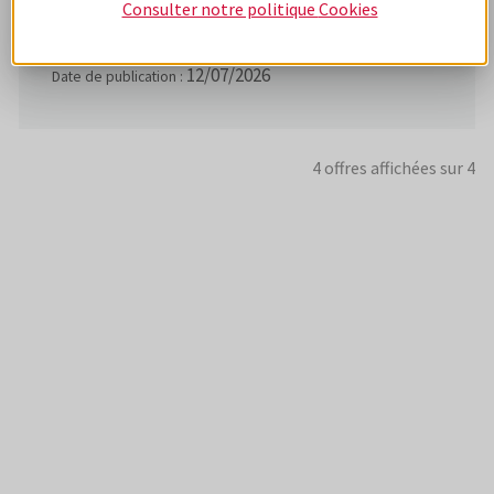
Consulter notre politique
Cookies
VILLENEUVE D ASCQ (59)
CDI
12/07/2026
Date de publication :
4 offres affichées sur 4