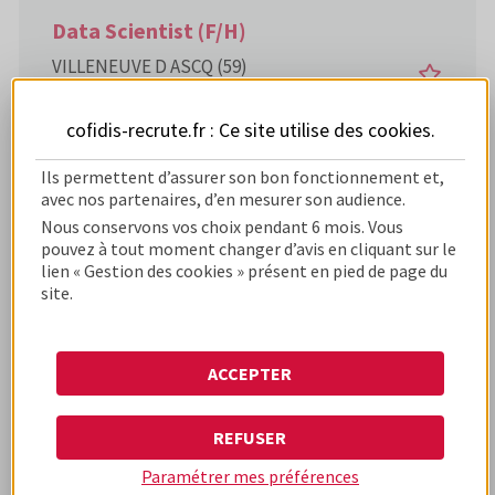
Data Scientist (F/H)
VILLENEUVE D ASCQ (59)
CDI
31/07/2026
Date de publication :
cofidis-recrute.fr : Ce site utilise des
cookies
.
Ils permettent d’assurer son bon fonctionnement et,
avec nos partenaires, d’en mesurer son audience.
Nous conservons vos choix pendant 6 mois. Vous
Manager d'équipe Pré Contentieux
pouvez à tout moment changer d’avis en cliquant sur le
(F/H)
lien « Gestion des cookies » présent en pied de page du
site.
VILLENEUVE D ASCQ (59)
CDI
31/07/2026
Date de publication :
ACCEPTER
REFUSER
Trésorier Gestionnaire Actif Passif
Paramétrer mes préférences
(F/H)