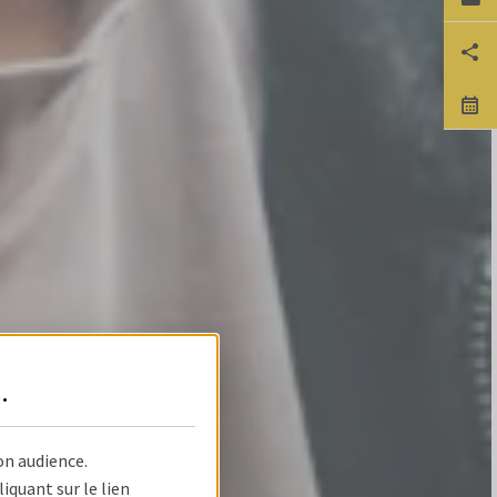
Ca
Pa
No
s
.
on audience.
quant sur le lien