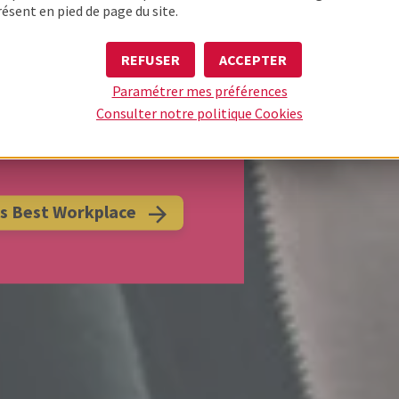
résent en pied de page du site.
S CERTIFIES
PLACES POUR
REFUSER
ACCEPTER
Paramétrer mes préférences
 !
Consulter notre politique
Cookies
il fait vraiment bon travailler
ès Best Workplace