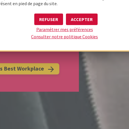
résent en pied de page du site.
S CERTIFIES
PLACES POUR
REFUSER
ACCEPTER
Paramétrer mes préférences
 !
Consulter notre politique
Cookies
il fait vraiment bon travailler
ès Best Workplace