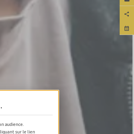
Ca
Pa
No
s
.
on audience.
quant sur le lien