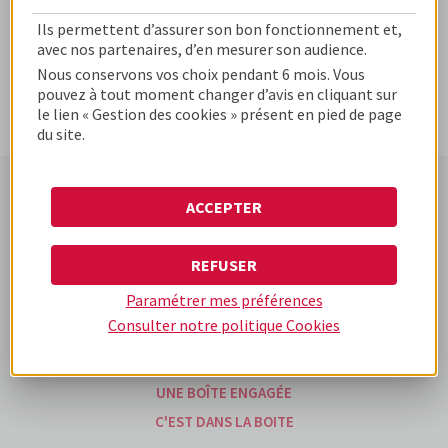
Ils permettent d’assurer son bon fonctionnement et,
avec nos partenaires, d’en mesurer son audience.
Nous conservons vos choix pendant 6 mois. Vous
pouvez à tout moment changer d’avis en cliquant sur
le lien « Gestion des cookies » présent en pied de page
du site.
ACCEPTER
www.cofidis-business-
www.cofidis.fr
www.cofidis-group.com
solutions.fr
REFUSER
Paramétrer mes préférences
UNE BOÎTE DIFFÉRENTE
Consulter notre politique
Cookies
UNE BOÎTE D'EXPÉRIENCES
NOS OFFRES
UNE BOÎTE ENGAGÉE
C'EST DANS LA BOITE