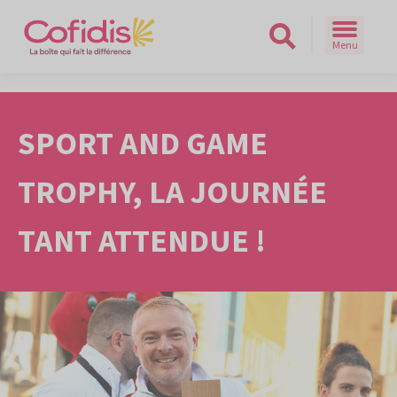
Menu
Rechercher sur le site
SPORT AND GAME
TROPHY, LA JOURNÉE
TANT ATTENDUE !