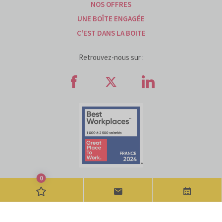
NOS OFFRES
UNE BOÎTE ENGAGÉE
C'EST DANS LA BOITE
Retrouvez-nous sur :
Retrouvez-nous sur Faceb
Retrouvez-nous sur
Retrouvez-n
0
MENTIONS LÉGALES
INFORMATIONS RELATIVES AUX COOKIES
Candidature Spontanée
Nos évé
POLITIQUE DE PROTECTION DES DONNÉES
ACCESSIBILITÉ : PARTIELLEMENT CONFORME
VDP