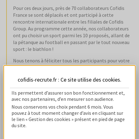
Pour ces deux jours, près de 70 collaborateurs Cofidis
France se sont déplacés et ont participé à cette
rencontre internationale entre les filiales de Cofidis
Group. Au programme cette année, nos collaborateurs
ont pu choisir un sport parmi les 10 proposés, allant de
la pétanque au football en passant par le tout nouveau
sport : le biathlon !
Nous tenons à féliciter tous les participants pour votre
énergie, et pour avoir défendu nos couleurs avec fierté !
Mais le Sport and Game Trophy ce n’est pas uniquement
cofidis-recrute.fr : Ce site utilise des
cookies
.
du sport, c’est aussi un moment de partage !
En effet, l’édition de cette année était un moment riche
Ils permettent d’assurer son bon fonctionnement et,
avec nos partenaires, d’en mesurer son audience.
en émotions ! Cet événement était certes une occasion
unique pour nos collaborateurs de donner le meilleur
Nous conservons vos choix pendant 6 mois. Vous
pouvez à tout moment changer d’avis en cliquant sur
d’eux même sur des activités sportives, mais également
le lien « Gestion des cookies » présent en pied de page
de partager des moments conviviaux. Effectivement,
du site.
certains des participants ont choisi de faire venir leurs
familles, qui ont donc pu encourager et soutenir leurs