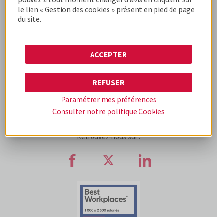
le lien « Gestion des cookies » présent en pied de page
du site.
www.cofidis-business-
www.cofidis.fr
www.cofidis-group.com
solutions.fr
ACCEPTER
UNE BOÎTE DIFFÉRENTE
UNE BOÎTE D'EXPÉRIENCES
REFUSER
NOS OFFRES
UNE BOÎTE ENGAGÉE
Paramétrer mes préférences
Consulter notre politique
Cookies
C'EST DANS LA BOITE
Retrouvez-nous sur :
Retrouvez-nous sur Faceb
Retrouvez-nous sur
Retrouvez-n